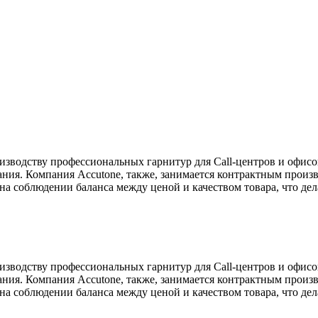
зводству профессиональных гарнитур для Call-центров и офисов
ния. Компания Accutone, также, занимается контрактным произ
на соблюдении баланса между ценой и качеством товара, что де
зводству профессиональных гарнитур для Call-центров и офисов
ния. Компания Accutone, также, занимается контрактным произ
на соблюдении баланса между ценой и качеством товара, что де