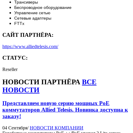
Трансиверы
Беспроводное оборудование
Управление сетью
Сетевые адаптеры
FTTx
САЙТ ПАРТНЁРА:
https://www.alliedtelesis.com/
СТАТУС:
Reseller
НОВОСТИ
ПАРТНЁРА
ВСЕ
НОВОСТИ
Представляем новую серию мощных РоЕ
коммутаторов Allied Telesis. Новинка доступна к
заказу!
04 Сентября
/
НОВОСТИ КОМПАНИИ