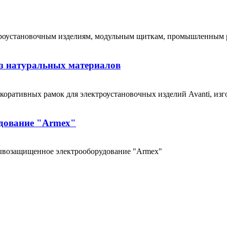
роустановочным изделиям, модульным щиткам, промышленным р
з натуральных материалов
оративных рамок для электроустановочных изделий Avanti, изг
дование "Armex"
ывозащищенное электрооборудование "Armex"