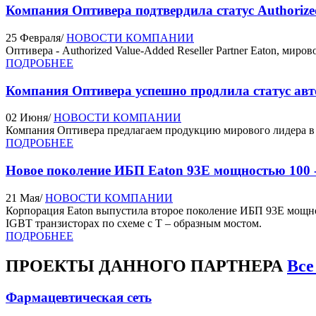
Компания Оптивера подтвердила статус Authorized
25 Февраля
/
НОВОСТИ КОМПАНИИ
Оптивера - Authorized Value‐Added Reseller Partner Eaton, мир
ПОДРОБНЕЕ
Компания Оптивера успешно продлила статус авт
02 Июня
/
НОВОСТИ КОМПАНИИ
Компания Оптивера предлагаем продукцию мирового лидера в 
ПОДРОБНЕЕ
Новое поколение ИБП Eaton 93Е мощностью 100 
21 Мая
/
НОВОСТИ КОМПАНИИ
Корпорация Eaton выпустила второе поколение ИБП 93Е мощно
IGBT транзисторах по схеме с Т – образным мостом.
ПОДРОБНЕЕ
ПРОЕКТЫ
ДАННОГО ПАРТНЕРА
Все
Фармацевтическая сеть