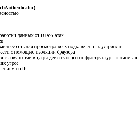
rtiAuthenticator)
асностью
работки данных от DDoS-атак
ек
вающее сеть для просмотра всех подключенных устройств
к сети с помощью изоляции браузера
ти с ловушками внутри действующей инфраструктуры организа
их угроз
лением по IP