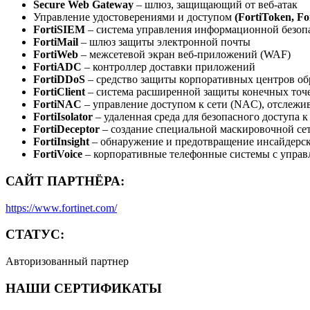
Secure Web Gateway
– шлюз, защищающий от веб-атак
Управление удостоверениями и доступом
(FortiToken, Fo
FortiSIEM
– система управления информационной безоп
FortiMail
– шлюз защиты электронной почты
FortiWeb
– межсетевой экран веб-приложений (WAF)
FortiADC
– контроллер доставки приложений
FortiDDoS
– средство защиты корпоративных центров об
FortiClient
– система расширенной защиты конечных точ
FortiNAC
– управление доступом к сети (NAC), отслежи
FortiIsolator
– удаленная среда для безопасного доступа 
FortiDeceptor
– создание специальной маскировочной се
FortiInsight
– обнаружение и предотвращение инсайдерск
FortiVoice
– корпоративные телефонные системы с управ
САЙТ ПАРТНЁРА:
https://www.fortinet.com/
СТАТУС:
Авторизованный партнер
НАШИ СЕРТИФИКАТЫ