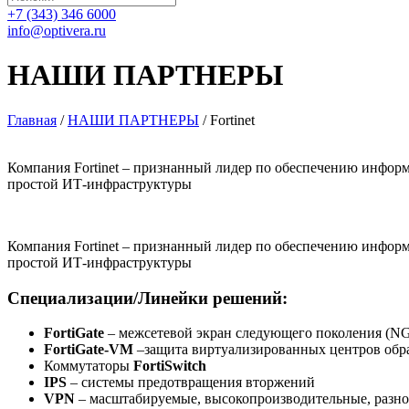
+7 (343) 346 6000
info@optivera.ru
НАШИ ПАРТНЕРЫ
Главная
/
НАШИ ПАРТНЕРЫ
/
Fortinet
Компания Fortinet – признанный лидер по обеспечению инфор
простой ИТ-инфраструктуры
Компания Fortinet – признанный лидер по обеспечению инфор
простой ИТ-инфраструктуры
Специализации/Линейки решений:
FortiGate
– межсетевой экран следующего поколения (
FortiGate-VM
–защита виртуализированных центров обр
Коммутаторы
FortiSwitch
IPS
– системы предотвращения вторжений
VPN
– масштабируемые, высокопроизводительные, разн