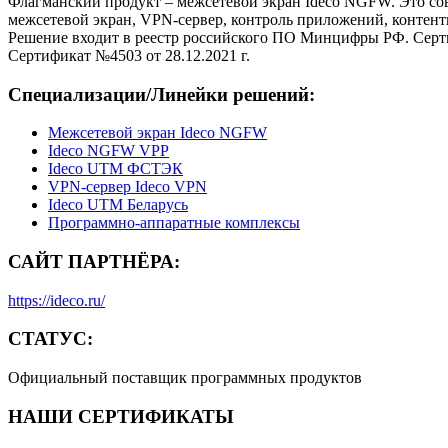
Флагманский продукт – межсетевой экран Ideco NGFW. Это сов
межсетевой экран, VPN-сервер, контроль приложений, контен
Решение входит в реестр российского ПО Минцифры РФ. Серт
Сертификат №4503 от 28.12.2021 г.
Специализации/Линейки решений:
Межсетевой экран Ideco NGFW
Ideco NGFW VPP
Ideco UTM ФСТЭК
VPN-сервер Ideco VPN
Ideco UTM Беларусь
Программно-аппаратные комплексы
САЙТ ПАРТНЁРА:
https://ideco.ru/
СТАТУС:
Официальный поставщик программных продуктов
НАШИ СЕРТИФИКАТЫ