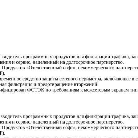
оизводитель программных продуктов для фильтрации трафика, за
ния и сервис, нацеленный на долгосрочное партнерство.
 Продуктов «Отечественный софт», некоммерческого партнерств
F).
ременное средство защиты сетевого периметра, включающее в с
тная фильтрация и предотвращение вторжений.
ифицирован ФСТЭК по требованиям к межсетевым экранам типа 
оизводитель программных продуктов для фильтрации трафика, за
ния и сервис, нацеленный на долгосрочное партнерство.
 Продуктов «Отечественный софт», некоммерческого партнерств
F).