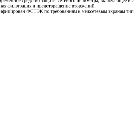
ременное средство защиты сетевого периметра, включающее в с
тная фильтрация и предотвращение вторжений.
ифицирован ФСТЭК по требованиям к межсетевым экранам типа 