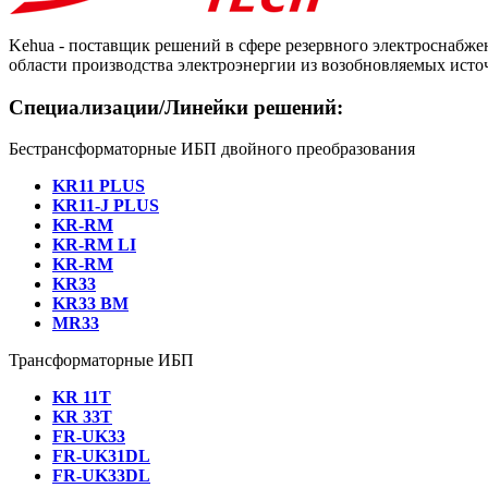
Kehua - поставщик решений в сфере резервного электроснабже
области производства электроэнергии из возобновляемых исто
Специализации/Линейки решений:
Бестрансформаторные ИБП двойного преобразования
KR11 PLUS
KR11-J PLUS
KR-RM
KR-RM LI
KR-RM
KR33
KR33 BM
MR33
Трансформаторные ИБП
KR 11T
KR 33T
FR-UK33
FR-UK31DL
FR-UK33DL