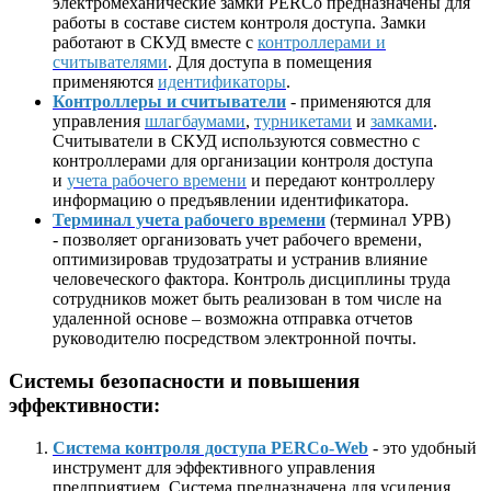
электромеханические замки PERCo предназначены для
работы в составе систем контроля доступа. Замки
работают в СКУД вместе с
контроллерами и
считывателями
. Для доступа в помещения
применяются
идентификаторы
.
Контроллеры и считыватели
- применяются для
управления
шлагбаумами
,
турникетами
и
замками
.
Считыватели в СКУД используются совместно с
контроллерами для организации контроля доступа
и
учета рабочего времени
и передают контроллеру
информацию о предъявлении идентификатора.
Терминал учета рабочего времени
(терминал УРВ)
- позволяет организовать учет рабочего времени,
оптимизировав трудозатраты и устранив влияние
человеческого фактора. Контроль дисциплины труда
сотрудников может быть реализован в том числе на
удаленной основе – возможна отправка отчетов
руководителю посредством электронной почты.
Системы безопасности и повышения
эффективности:
Система контроля доступа PERCo-Web
- это удобный
инструмент для эффективного управления
предприятием. Система предназначена для усиления