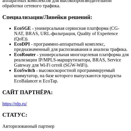
аппаратных комплексов для высокопроизводительной
обработки сетевого трафика.
Специализации/Линейки решений:
EcoSGE -
универсальная сервисная платформа (CG-
NAT, BRAS, URL-фильтрация, Quality of Experience
(QoE)).
EcoDPI
- программно-аппаратный комплекс,
предназначенный для распознавания и анализа трафика.
EcoRouter
- универсальная многоцелевая платформа для
реализации IP/MPLS-маршрутизатора, BRAS, Service
Gateway для Wi-Fi сетей (SGW-WiFi).
EcoSwitch
- высокоскоростной программируемый
коммутатор, на базе которого выпускаются продукты
EcoBalancer и EcoTap.
САЙТ ПАРТНЁРА:
https://rdp.ru/
СТАТУС:
Авторизованный партнер