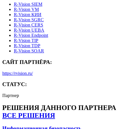
R-Vision SIEM
R-Vision VM
R‑Vision КИИ
R‑Vision SGRC
R‑Vision CERS
R-Vision UEBA
R-Vision Endpoint
R-Vision TIP
R-Vision TDP
R-Vision SOAR
САЙТ ПАРТНЁРА:
https://rvision.ru/
СТАТУС:
Партнер
РЕШЕНИЯ
ДАННОГО ПАРТНЕРА
ВСЕ РЕШЕНИЯ
Информационная безопасность