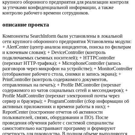
крупного оборонного предприятия для реализации контроля
за утечками конфиденциальной информации, а также
контролю рабочего времени сотрудников.
описание проекта
Компоненты SearchInform были установлены в локальной
сети крупного оборонного предприятия Установлены модули:
+ AlertCenter (центр анализа инцидентов, поиска по фильтрам
и ключевым словам); + DeviceController (контроль
подключаемых съемных носителей); + HTTPController
(перехват HTTP-трафика); + MicrophoneController (запись
разговоров через микрофон на устройстве); + MonitorController
(отображение рабочего стола, снимки и запись экрана); +
PrintController (контроль содержимого документов,
отправленных на печать); + Profile IMController (перехват
содержимого из чатов социальных сетей и мессенджеров); +
Profile MailController (перехват электронной почты через
сервер и браузеры); + ProgramController (сбор информации об
активных приложениях и времени работы в них); +
ReportCenter (построение отчетов об активности
пользователей, связях, оборудовании и ПО). После
проведения обучения работе с системой специалисты
самостоятельно настраивают программу и формируют
отчетность для руководства. В полном объеме выполняются